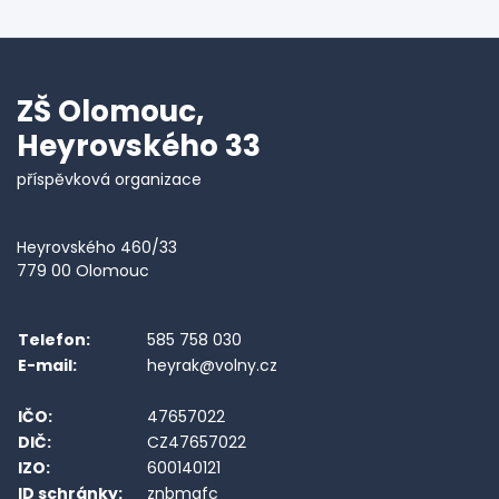
ZŠ Olomouc,
Heyrovského 33
příspěvková organizace
Heyrovského 460/33
779 00 Olomouc
Telefon:
585 758 030
E-mail:
heyrak@volny.cz
IČO:
47657022
DIČ:
CZ47657022
IZO:
600140121
ID schránky:
znbmqfc