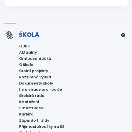
ŠKOLA
GDPR
Aktuality
Omlouvání žáků
O škole
Školní projekty
Rozšířená výuka
Dokumenty školy
Informace pro rodiče
Školská rada
Ke stažení
SmartClass+
Kariéra
Zápis do 1. třídy
Přijímací zkoušky na SŠ