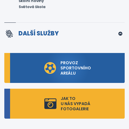
Školní noviny
Světová škola
DALŠÍ SLUŽBY
PROVOZ
SPORTOVNÍHO
AREÁLU
JAK TO
U NÁS VYPADÁ
FOTOGALERIE