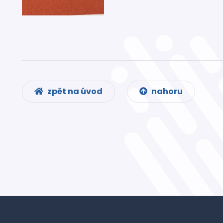
zpět na úvod
nahoru