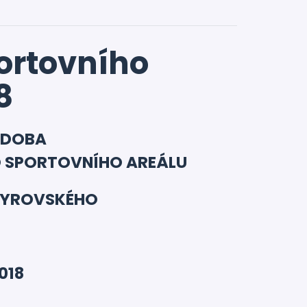
ortovního
8
 DOBA
 SPORTOVNÍHO AREÁLU
EYROVSKÉHO
018