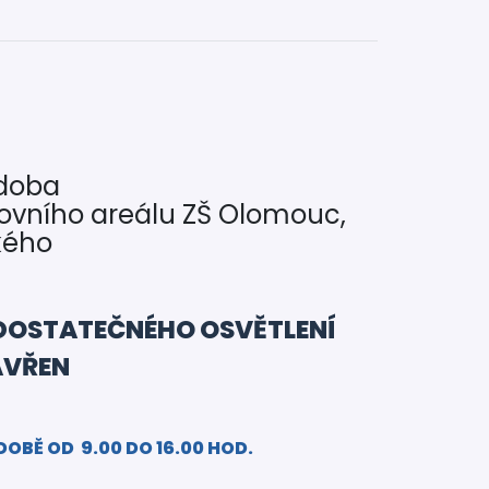
 doba
ovního areálu ZŠ Olomouc,
kého
DOSTATEČNÉHO OSVĚTLENÍ
AVŘEN
DOBĚ OD 9.00 DO 16.00 HOD.