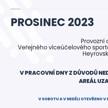
PROSINEC 2023
Provozní
Veřejného víceúčelového sport
Heyrovs
V PRACOVNÍ DNY Z DŮVODŮ NE
AREÁL UZ
V SOBOTU A V NEDĚLI OTEVŘENO V 