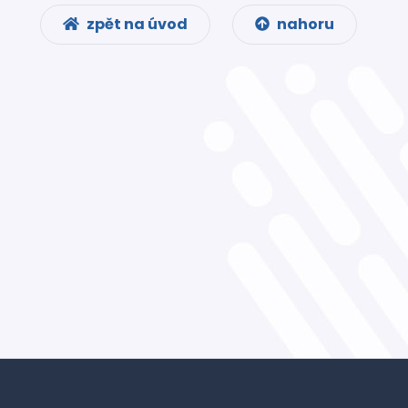
zpět na úvod
nahoru