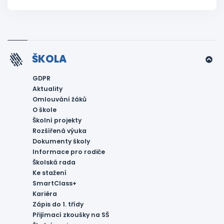
ŠKOLA
GDPR
Aktuality
Omlouvání žáků
O škole
Školní projekty
Rozšířená výuka
Dokumenty školy
Informace pro rodiče
Školská rada
Ke stažení
SmartClass+
Kariéra
Zápis do 1. třídy
Přijímací zkoušky na SŠ