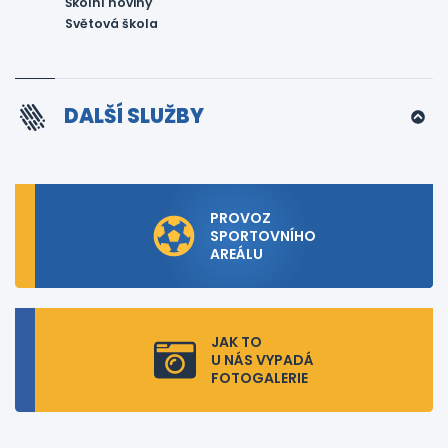
Školní noviny
Světová škola
DALŠÍ SLUŽBY
PROVOZ
SPORTOVNÍHO
AREÁLU
JAK TO
U NÁS VYPADÁ
FOTOGALERIE