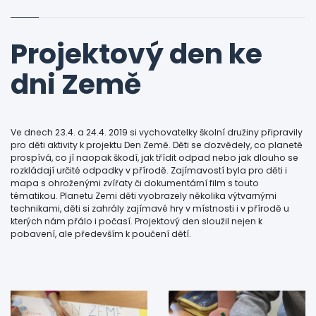
Projektový den ke
dni Země
Ve dnech 23.4. a 24.4. 2019 si vychovatelky školní družiny připravily
pro děti aktivity k projektu Den Země. Děti se dozvědely, co planetě
prospívá, co jí naopak škodí, jak třídit odpad nebo jak dlouho se
rozkládají určité odpadky v přírodě. Zajímavostí byla pro děti i
mapa s ohroženými zvířaty či dokumentární film s touto
tématikou. Planetu Zemi děti vyobrazely několika výtvarnými
technikami, děti si zahrály zajímavé hry v místnosti i v přírodě u
kterých nám přálo i počasí. Projektový den sloužil nejen k
pobavení, ale především k poučení dětí.