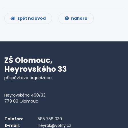
zpět na úvod
nahoru
ZŠ Olomouc,
Heyrovského 33
příspěvková organizace
Heyrovského 460/33
779 00 Olomouc
Telefon:
585 758 030
E-mail:
heyrak@volny.cz