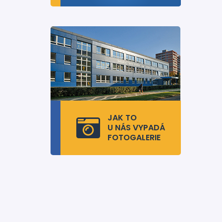
JAK TO
U NÁS VYPADÁ
FOTOGALERIE