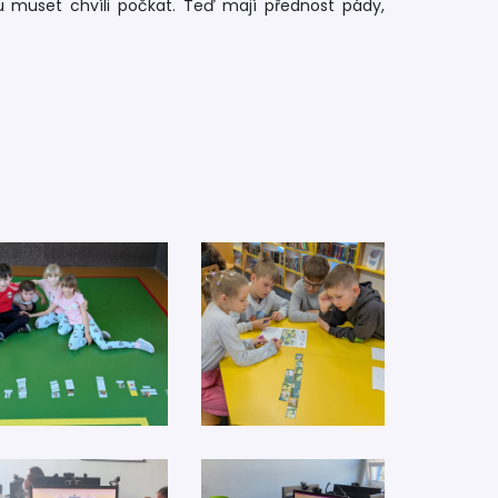
ou muset chvíli počkat. Teď mají přednost pády,
.