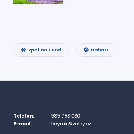
zpět na úvod
nahoru
Telefon:
585 758 030
E-mail:
heyrak@volny.cz