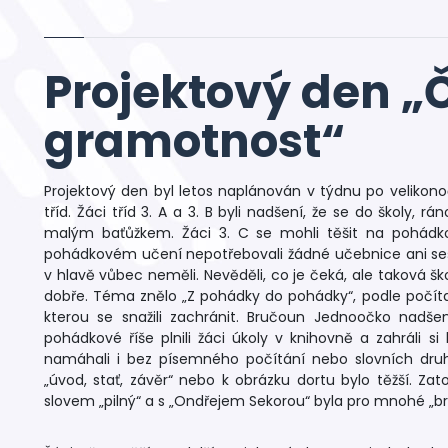
Projektový den „
gramotnost“
Projektový den byl letos naplánován v týdnu po velikonoč
tříd. Žáci tříd 3. A a 3. B byli nadšení, že se do školy, 
malým baťůžkem. Žáci 3. C se mohli těšit na pohádkov
pohádkovém učení nepotřebovali žádné učebnice ani sešit
v hlavě vůbec neměli. Nevěděli, co je čeká, ale taková ško
dobře. Téma znělo „Z pohádky do pohádky“, podle počítačo
kterou se snažili zachránit. Bručoun Jednoočko nadše
pohádkové říše plnili žáci úkoly v knihovně a zahráli si 
namáhali i bez písemného počítání nebo slovních druhů.
„úvod, stať, závěr“ nebo k obrázku dortu bylo těžší. Z
slovem „pilný“ a s „Ondřejem Sekorou“ byla pro mnohé „b