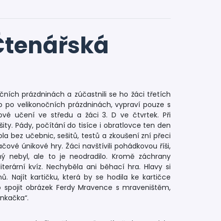
Čtenářská
ních prázdninách a zúčastnili se ho žáci třetích
ráno po velikonočních prázdninách, vypraví pouze s
é učení ve středu a žáci 3. D ve čtvrtek. Při
y. Pády, počítání do tisíce i obratlovce ten den
la bez učebnic, sešitů, testů a zkoušení zní přeci
vé únikové hry. Žáci navštívili pohádkovou říši,
ný nebyl, ale to je neodradilo. Kromě záchrany
literární kvíz. Nechyběla ani běhací hra. Hlavy si
 Najít kartičku, která by se hodila ke kartičce
ato spojit obrázek Ferdy Mravence s mraveništěm,
rnkačka“.