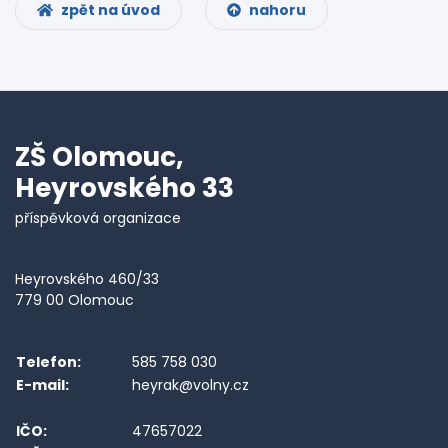
zpět na úvod
nahoru
ZŠ Olomouc,
Heyrovského 33
příspěvková organizace
Heyrovského 460/33
779 00 Olomouc
Telefon:
585 758 030
E-mail:
heyrak@volny.cz
IČO:
47657022