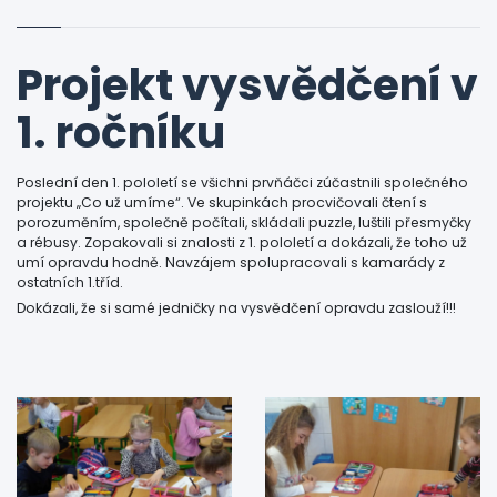
Projekt vysvědčení v
1. ročníku
Poslední den 1. pololetí se všichni prvňáčci zúčastnili společného
projektu „Co už umíme“. Ve skupinkách procvičovali čtení s
porozuměním, společně počítali, skládali puzzle, luštili přesmyčky
a rébusy. Zopakovali si znalosti z 1. pololetí a dokázali, že toho už
umí opravdu hodně. Navzájem spolupracovali s kamarády z
ostatních 1.tříd.
Dokázali, že si samé jedničky na vysvědčení opravdu zaslouží!!!