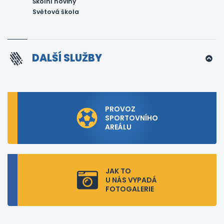
Školní noviny
Světová škola
DALŠÍ SLUŽBY
PROVOZ
SPORTOVNÍHO
AREÁLU
JAK TO
U NÁS VYPADÁ
FOTOGALERIE