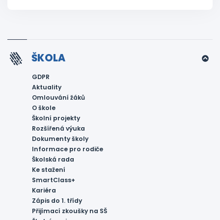
ŠKOLA
GDPR
Aktuality
Omlouvání žáků
O škole
Školní projekty
Rozšířená výuka
Dokumenty školy
Informace pro rodiče
Školská rada
Ke stažení
SmartClass+
Kariéra
Zápis do 1. třídy
Přijímací zkoušky na SŠ