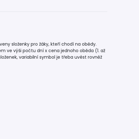
eny složenky pro žáky, kteří chodí na obědy.
em ve výši počtu dní x cena jednoho oběda (1. až
složenek, variabilní symbol je třeba uvést rovněž