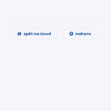
zpět na úvod
nahoru