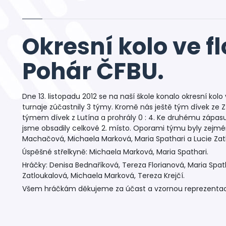
Okresní kolo ve f
Pohár ČFBU.
Dne 13. listopadu 2012 se na naší škole konalo okresní kol
turnaje zúčastnily 3 týmy. Kromě nás ještě tým dívek ze ZŠ
týmem dívek z Lutína a prohrály 0 : 4. Ke druhému zápasu j
jsme obsadily celkové 2. místo. Oporami týmu byly zejm
Machačová, Michaela Marková, Maria Spathari a Lucie Zat
Úspěšné střelkyně: Michaela Marková, Maria Spathari.
Hráčky: Denisa Bednaříková, Tereza Florianová, Maria Spa
Zatloukalová, Michaela Marková, Tereza Krejčí.
Všem hráčkám děkujeme za účast a vzornou reprezentaci