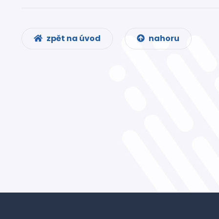
zpět na úvod
nahoru