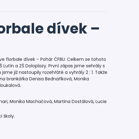
lorbale dívek –
o ve florbale dívek – Pohár ČFBU. Celkem se tohoto
 Lutín a ZŠ Doloplazy. První zápas jsme sehrály s
sme již nastoupily rozehřáté a vyhrály 2 : 1. Takže
éna brankářka Denisa Bednaříková, Monika
loukalová.
thari, Monika Machačová, Martina Dostálová, Lucie
 školy.