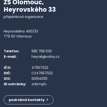
ZŠ Olomouc,
Heyrovského 33
příspěvková organizace
Heyrovského 460/33
779 00 Olomouc
Telefon:
585 758 030
E-mail:
heyrak@volny.cz
IČO:
47657022
DIČ:
CZ47657022
IZO:
600140121
ID schránky:
znbmqfc
podrobné kontakty