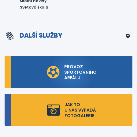
Školní noviny
Světová škola
DALŠÍ SLUŽBY
PROVOZ
SPORTOVNÍHO
AREÁLU
JAK TO
U NÁS VYPADÁ
FOTOGALERIE