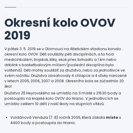
Okresní kolo OVOV
2019
V pátek 3. 5. 2019 se v Olomouci na Atletickém stadionu konalo
okresní kolo OVOV. Děti soutěžily pěti disciplínách, a to hod
medicinbalem, trojskok, kliky, skok přes švihadlo a 1 km nebo
driblink s basketbalovým míčem (poslední disciplína byla
volitelná). Děti mohly soutěžit za družstvo, nebo za jednotlivce ve
svém ročníku. Družstva obsahovaly 4 chlapce a 4 dívky narozené
v letech 2005, 2006, 2007 a 2008. Okresního kola se zúčastnilo 20
škol.
Družstvo ZŠ Heyrovského se umístilo na 3 místě s 21530 body a
postoupilo na krajské kolo OVOV do Hranic. V jednotlivcích se
umístilo celkem 10 dětí z naší školy na stupních vítězů.
Voldánová Vendula (7. B) ročník 2005, která získala
místo
s
4400 body a postoupila do Hranic.