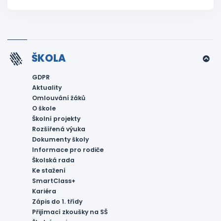
ŠKOLA
GDPR
Aktuality
Omlouvání žáků
O škole
Školní projekty
Rozšířená výuka
Dokumenty školy
Informace pro rodiče
Školská rada
Ke stažení
SmartClass+
Kariéra
Zápis do 1. třídy
Přijímací zkoušky na SŠ