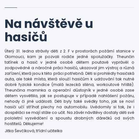
Na návštěvě u
hasičů
Úterý 31. ledna strávily děti z 2. F v prostorách požární stanice v
Olomouci, kam je pozvali rodiče jedné spolužačky. Theunčin
tatínek a hasič v jedné osobě dětem poutavě vyprávěl o
zodpovědné a náročné práci hasičů, ukazoval jim výstroj a různá
zařízení, která jsou k této práci potřebná. Děti si prohlédly hasičská
auta, ale také místa, která slouží hasičům k udržování tak nutné
dobré fyzické kondice (malá lezecká stěna, workoutové hřiště).
Theunčina maminka a operační důstojník v jedné osobě zase
dětem vysvětlila, jak se postupuje v případě nahlášení požáru,
nehody či jiné události. Děti byly také svědky toho, jak se noví
hasiči učí stříhat plechy na automobilu. Uvědomily si tak, že i
dospěláci se mají stále co učit. Na závěr návštěvy dostaly děti své
pololetní vysvědčení a spoustu drobných dárečků od svých
hostitelů. Děkujeme!
Jitka Ševčíková, třídní učitelka