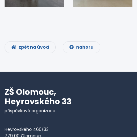
zpět na úvod
nahoru
ZŠ Olomouc,
Heyrovského 33
příspěvková organizace
Heyrovského 460/33
779 00 Olomouc