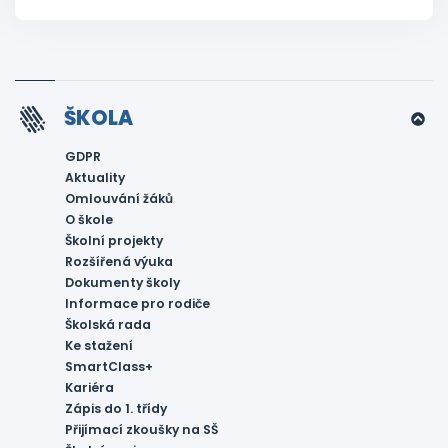
ŠKOLA
GDPR
Aktuality
Omlouvání žáků
O škole
Školní projekty
Rozšířená výuka
Dokumenty školy
Informace pro rodiče
Školská rada
Ke stažení
SmartClass+
Kariéra
Zápis do 1. třídy
Přijímací zkoušky na SŠ