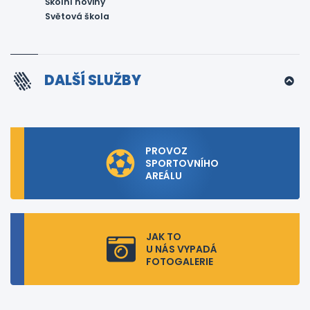
Školní noviny
Světová škola
DALŠÍ SLUŽBY
PROVOZ
SPORTOVNÍHO
AREÁLU
JAK TO
U NÁS VYPADÁ
FOTOGALERIE