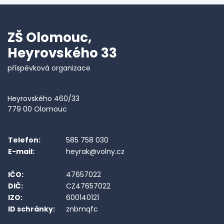
ZŠ Olomouc,
Heyrovského 33
příspěvková organizace
Heyrovského 460/33
779 00 Olomouc
Telefon:
585 758 030
E-mail:
heyrak@volny.cz
IČO:
47657022
DIČ:
CZ47657022
IZO:
600140121
ID schránky:
znbmqfc