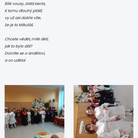
Bílé vousy, zlatá berla,
K tomu dlouhý plášť,
vy už asi dobře víte,
že je to Mikuláš.
Chcete vědět, milé děti,
jak to bylo dál?
Dozvíte se o andělovi,
a co udělal