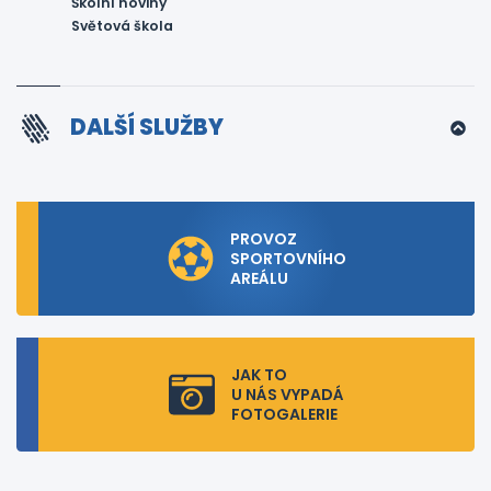
Školní noviny
Světová škola
DALŠÍ SLUŽBY
PROVOZ
SPORTOVNÍHO
AREÁLU
JAK TO
U NÁS VYPADÁ
FOTOGALERIE