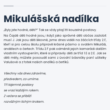
Mikulášská nadílka
„Byly jste hodné, děti?“ Tak se vždy ptají tři kouzelné postavy.
Na Čajdě děti hodné jsou, i když jako správné děti občas zazlobit
musí J. Jak jsou děti šikovné, jsme dnes viděli na žáčcích třídy 2.F,
kteří si pro celou školu připravili krásné pásmo o svatém Mikuláši,
andělech a čertech. Třídu 2.F pak odměnili jejich kamarádi dalším
vlastním vystoupením, které si připravily děti ze tříd 1.E a 2.E. Jak se
děti měly, můžete posoudit sami z úvodní básničky paní učitelky
Valušové a z fotek našich andílků a čertíků.
Všechny vás dnes zdravíme,
předvedem, co umíme.
Tři tajemné postavy
se vrací každým rokem.
Z večera se přiblíží
rozvážným tichým krokem.