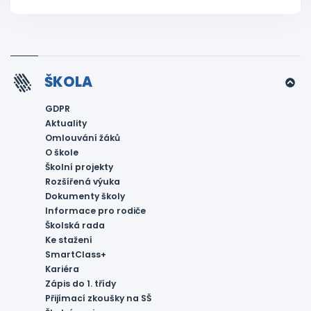
ŠKOLA
GDPR
Aktuality
Omlouvání žáků
O škole
Školní projekty
Rozšířená výuka
Dokumenty školy
Informace pro rodiče
Školská rada
Ke stažení
SmartClass+
Kariéra
Zápis do 1. třídy
Přijímací zkoušky na SŠ