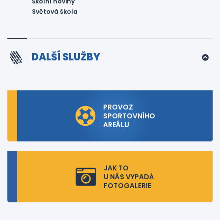
Školní noviny
Světová škola
DALŠÍ SLUŽBY
PROVOZ
SPORTOVNÍHO
AREÁLU
JAK TO
U NÁS VYPADÁ
FOTOGALERIE