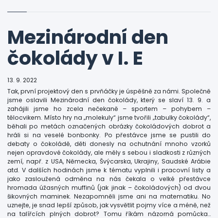
Mezinárodní den
čokolády v I. E
13. 9. 2022
Tak, první projektový den s prvňáčky je úspěšně za námi. Společně
jsme oslavili Mezinárodní den čokolády, který se slaví 13. 9. a
zahájili jsme ho zcela nečekaně – sportem – pohybem –
tělocvikem. Místo hry na „molekuly“ jsme tvořili „tabulky čokolády“,
běhali po metách označených obrázky čokoládových dobrot a
hráli si na veselé bonbonky. Po přestávce jsme se pustili do
debaty o čokoládě, děti donesly na ochutnání mnoho vzorků
nejen opravdové čokolády, ale měly s sebou i sladkosti z různých
zemí, např. z USA, Německa, Švýcarska, Ukrajiny, Saudské Arábie
atd. V dalších hodinách jsme k tématu vyplnili i pracovní listy a
jako zasloužená odměna na nás čekala o velké přestávce
hromada úžasných muffinů (jak jinak – čokoládových) od dvou
šikovných maminek. Nezapomněli jsme ani na matematiku. No
uznejte, je snad lepší způsob, jak vysvětlit pojmy více a méně, než
na talířcích plných dobrot? Tomu říkám názorná pomůcka…