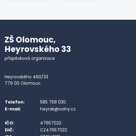
ZŠ Olomouc,
Heyrovského 33
příspěvková organizace
Heyrovského 460/33
779 00 Olomouc
Telefon:
585 758 030
E-mail:
heyrak@volny.cz
IČO:
47657022
DIČ:
CZ47657022