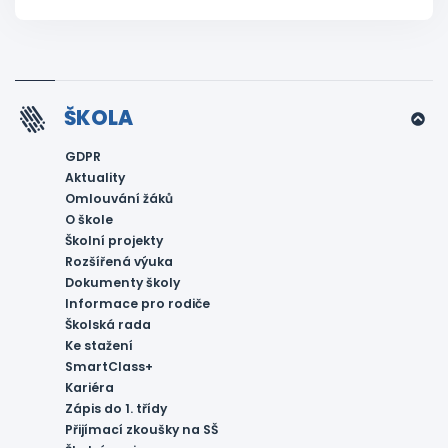
ŠKOLA
GDPR
Aktuality
Omlouvání žáků
O škole
Školní projekty
Rozšířená výuka
Dokumenty školy
Informace pro rodiče
Školská rada
Ke stažení
SmartClass+
Kariéra
Zápis do 1. třídy
Přijímací zkoušky na SŠ