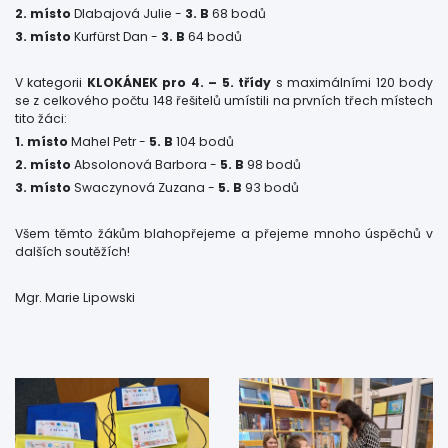
2. místo
Dlabajová Julie -
3. B
68 bodů
3. místo
Kurfürst Dan -
3. B
64 bodů
V kategorii
KLOKÁNEK pro 4. – 5. třídy
s maximálními 120 body
se z celkového počtu 148 řešitelů umístili na prvních třech místech
tito žáci:
1. místo
Mahel Petr -
5. B
104 bodů
2. místo
Absolonová Barbora -
5. B
98 bodů
3. místo
Swaczynová Zuzana -
5. B
93 bodů
Všem těmto žákům blahopřejeme a přejeme mnoho úspěchů v
dalších soutěžích!
Mgr. Marie Lipowski