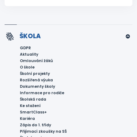
ŠKOLA
GDPR
Aktuality
Omlouvání žáků
O škole
Školní projekty
Rozšířená výuka
Dokumenty školy
Informace pro rodiče
Školská rada
Ke stažení
SmartClass+
Kariéra
Zápis do 1. třídy
Přijímací zkoušky na SŠ