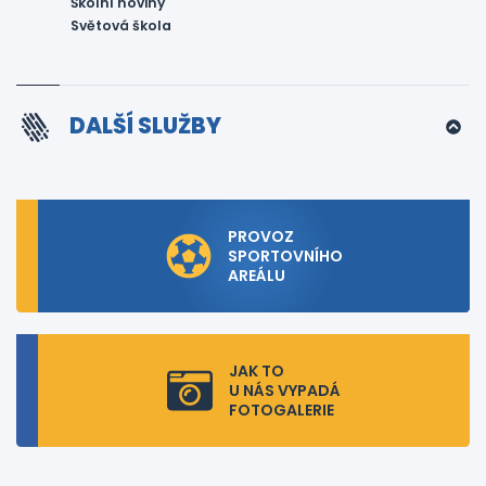
Školní noviny
Světová škola
DALŠÍ SLUŽBY
PROVOZ
SPORTOVNÍHO
AREÁLU
JAK TO
U NÁS VYPADÁ
FOTOGALERIE