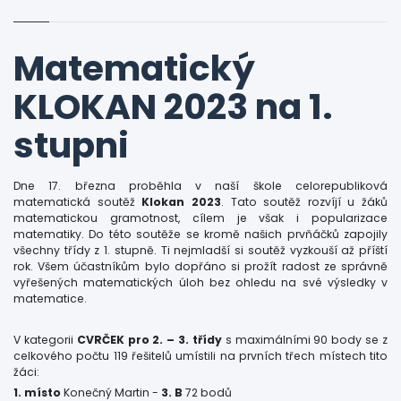
Matematický
KLOKAN 2023 na 1.
stupni
Dne 17. března proběhla v naší škole celorepubliková
matematická soutěž
Klokan 2023
. Tato soutěž rozvíjí u žáků
matematickou gramotnost, cílem je však i popularizace
matematiky. Do této soutěže se kromě našich prvňáčků zapojily
všechny třídy z 1. stupně. Ti nejmladší si soutěž vyzkouší až příští
rok. Všem účastníkům bylo dopřáno si prožít radost ze správně
vyřešených matematických úloh bez ohledu na své výsledky v
matematice.
V kategorii
CVRČEK pro 2. – 3. třídy
s maximálními 90 body se z
celkového počtu 119 řešitelů umístili na prvních třech místech tito
žáci:
1. místo
Konečný Martin -
3. B
72 bodů