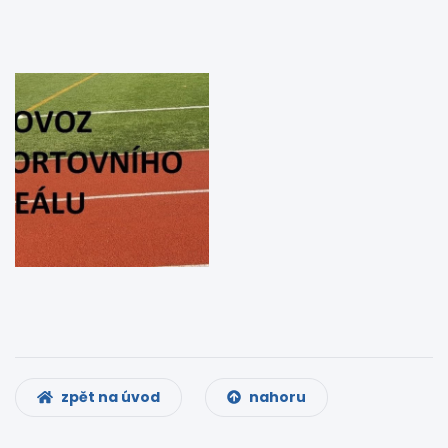
zpět na úvod
nahoru