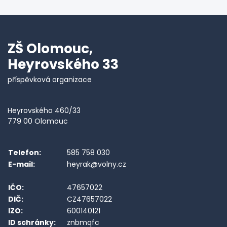
ZŠ Olomouc,
Heyrovského 33
příspěvková organizace
Heyrovského 460/33
779 00 Olomouc
Telefon:
585 758 030
E-mail:
heyrak@volny.cz
IČO:
47657022
DIČ:
CZ47657022
IZO:
600140121
ID schránky:
znbmqfc