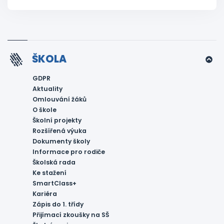
ŠKOLA
GDPR
Aktuality
Omlouvání žáků
O škole
Školní projekty
Rozšířená výuka
Dokumenty školy
Informace pro rodiče
Školská rada
Ke stažení
SmartClass+
Kariéra
Zápis do 1. třídy
Přijímací zkoušky na SŠ