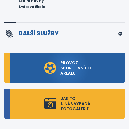
Školní noviny
Světová škola
DALŠÍ SLUŽBY
PROVOZ
SPORTOVNÍHO
AREÁLU
JAK TO
U NÁS VYPADÁ
FOTOGALERIE