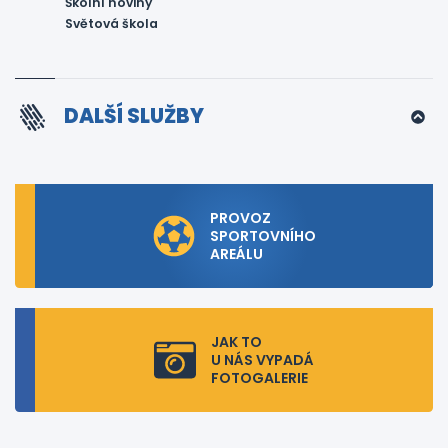
Školní noviny
Světová škola
DALŠÍ SLUŽBY
PROVOZ
SPORTOVNÍHO
AREÁLU
JAK TO
U NÁS VYPADÁ
FOTOGALERIE