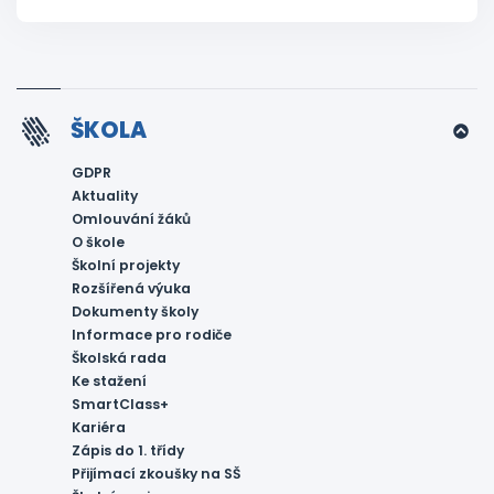
ŠKOLA
GDPR
Aktuality
Omlouvání žáků
O škole
Školní projekty
Rozšířená výuka
Dokumenty školy
Informace pro rodiče
Školská rada
Ke stažení
SmartClass+
Kariéra
Zápis do 1. třídy
Přijímací zkoušky na SŠ