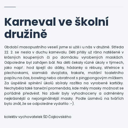
Karneval ve školní
družině
Období masopustního veselí jsme si užili i u nás v družině. Středa
22. 2. se nesla v duchu karnevalu. Děti přišly už ráno natěšené v
krásných koupených či po domácku vyrobených maskách.
Odpoledne byl zahájen bál. Na děti čekaly různé úkoly v týmech,
jako např.: hod špejlí do dálky, hádanky a rébusy, střelnice s
plechovkami, siamská dvojčata, trakaře, motání toaletního
papíru na čas, bowling nebo obratnost s pingpongovým míčkem.
Za úspěšné splnění úkolů sbíraly razítka na vyrobené kartičky.
Nechyběla také taneční promenáda, kde měly masky možnost se
pořádně předvést. Na závěr byly vyhodnoceny a odměněny
nejkrásnější a nejoriginálnější masky. Podle úsměvů na tvářích
bylo znát, že se odpoledne vydařilo :-).
kolektiv vychovatelek ŠD Čajkovského