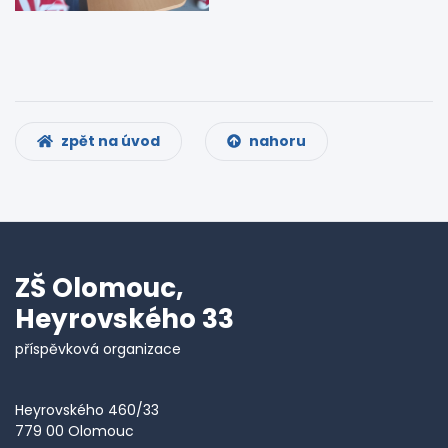
zpět na úvod
nahoru
ZŠ Olomouc,
Heyrovského 33
příspěvková organizace
Heyrovského 460/33
779 00 Olomouc