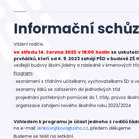
Informační schů
Vážení rodiče,
ve středu 14. června 2023 v 16:00 hodin
se uskutečn
prvňáčků, kteří od 4. 9. 2023 zahájí PŠD v budově ZŠ
vedlejší budovy školní jídelny a následně v kmenových tříd
Program
:
· seznámení s třídními učitelkami, vychovatelkami ŠD a 
· seznamy žáků se zařazením do jednotlivých tříd
· projednání potřebných pomůcek do 1. třídy, provoz školní
· organizace zahájení nového školního roku 2023/2024
Vzhledem k programu je účast jednoho z rodičů žád
na e-mail:
lenka.vojtkova@zsho.cz
, předem děkujeme.
Budeme se těšit na setkání.