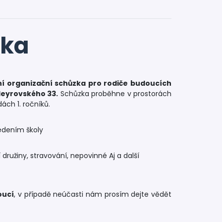
zka
í organizační schůzka pro rodiče budoucích
 Heyrovského 33.
Schůzka proběhne v prostorách
ách 1. ročníků.
vedením školy
 družiny, stravování, nepovinné Aj a další
oucí
, v případě neúčasti nám prosím dejte vědět