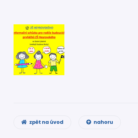
zpět na úvod
nahoru