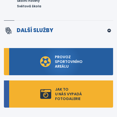
Školní noviny
Světová škola
DALŠÍ SLUŽBY
PROVOZ
SPORTOVNÍHO
AREÁLU
JAK TO
U NÁS VYPADÁ
FOTOGALERIE