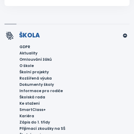
ŠKOLA
GDPR
Aktuality
Omlouvání žáků
O škole
Školní projekty
Rozšířená výuka
Dokumenty školy
Informace pro rodiče
Školská rada
Ke stažení
SmartClass+
Kariéra
Zápis do 1. třídy
Přijímací zkoušky na SŠ