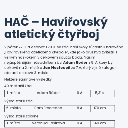
HAČ – Havířovský
atletický čtyřboj
V pátek 22.3. a v sobotu 23.3. se žáci naší školy zúčastnili halového
„Havířovského atletického čtyřboje“, kde jako družstvo zvítězili s
velkým náskokem v celkovém součtu bodů. Naším
nejúspěšnějším závodníkem byl
Adam Röder
z 9. A, který byl
celkově na 2. místě a
Jan Nastoupil
ze 7.A, který v jiné kategorii
obsadil celkové 3. místo.
Některé zajímavé výsledky:
40 m starší žáci
1. místo
Adam Röder
9.A
5,31 s
Výška starší žáci
5. místo
Sam Emereoha
8.A
170 cm
Výška starší žákyně
1. místo
Veronika Jašíková
9.A
149 cm