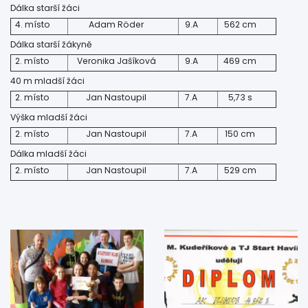
Dálka starší žáci
4. místo
Adam Röder
9.A
562 cm
Dálka starší žákyně
2. místo
Veronika Jašíková
9.A
469 cm
40 m mladší žáci
2. místo
Jan Nastoupil
7.A
5,73 s
Výška mladší žáci
2. místo
Jan Nastoupil
7.A
150 cm
Dálka mladší žáci
2. místo
Jan Nastoupil
7.A
529 cm