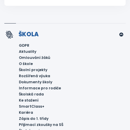
ŠKOLA
GDPR
Aktuality
Omlouvání žáků
O škole
Školní projekty
Rozšířená výuka
Dokumenty školy
Informace pro rodiče
Školská rada
Ke stažení
SmartClass+
Kariéra
Zápis do 1. třídy
Přijímací zkoušky na SŠ