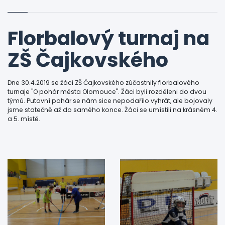
Florbalový turnaj na
ZŠ Čajkovského
Dne 30.4.2019 se žáci ZŠ Čajkovského zúčastnily florbalového
turnaje "O pohár města Olomouce". Žáci byli rozděleni do dvou
týmů. Putovní pohár se nám sice nepodařilo vyhrát, ale bojovaly
jsme statečně až do samého konce. Žáci se umístili na krásném 4.
a 5. místě.