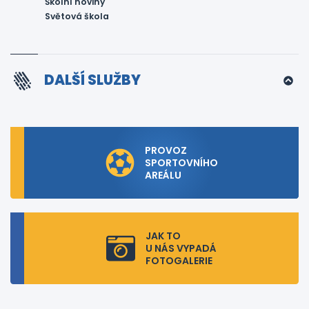
Školní noviny
Světová škola
DALŠÍ SLUŽBY
PROVOZ
SPORTOVNÍHO
AREÁLU
JAK TO
U NÁS VYPADÁ
FOTOGALERIE