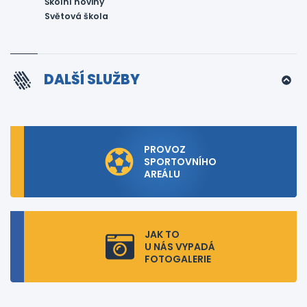
Školní noviny
Světová škola
DALŠÍ SLUŽBY
PROVOZ
SPORTOVNÍHO
AREÁLU
JAK TO
U NÁS VYPADÁ
FOTOGALERIE