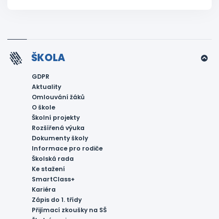
ŠKOLA
GDPR
Aktuality
Omlouvání žáků
O škole
Školní projekty
Rozšířená výuka
Dokumenty školy
Informace pro rodiče
Školská rada
Ke stažení
SmartClass+
Kariéra
Zápis do 1. třídy
Přijímací zkoušky na SŠ