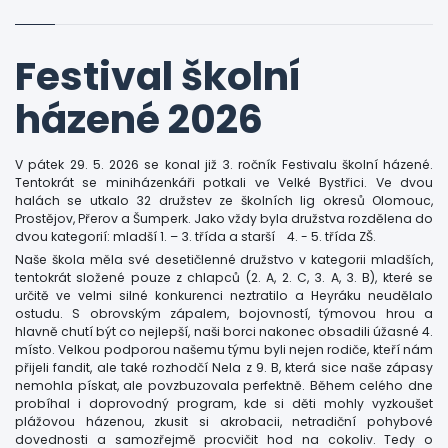
Festival školní
házené 2026
V pátek 29. 5. 2026 se konal již 3. ročník Festivalu školní házené.
Tentokrát se miniházenkáři potkali ve Velké Bystřici. Ve dvou
halách se utkalo 32 družstev ze školních lig okresů Olomouc,
Prostějov, Přerov a Šumperk. Jako vždy byla družstva rozdělena do
dvou kategorií: mladší 1. – 3. třída a starší 4. - 5. třída ZŠ.
Naše škola měla své desetičlenné družstvo v kategorii mladších,
tentokrát složené pouze z chlapců (2. A, 2. C, 3. A, 3. B), které se
určitě ve velmi silné konkurenci neztratilo a Heyráku neudělalo
ostudu. S obrovským zápalem, bojovností, týmovou hrou a
hlavně chutí být co nejlepší, naši borci nakonec obsadili úžasné 4.
místo. Velkou podporou našemu týmu byli nejen rodiče, kteří nám
přijeli fandit, ale také rozhodčí Nela z 9. B, která sice naše zápasy
nemohla pískat, ale povzbuzovala perfektně. Během celého dne
probíhal i doprovodný program, kde si děti mohly vyzkoušet
plážovou házenou, zkusit si akrobacii, netradiční pohybové
dovednosti a samozřejmě procvičit hod na cokoliv. Tedy o