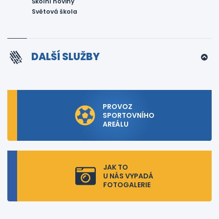
Školní noviny
Světová škola
DALŠÍ SLUŽBY
PROVOZ
SPORTOVNÍHO
AREÁLU
JAK TO
U NÁS VYPADÁ
FOTOGALERIE