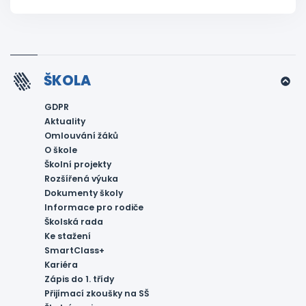
ŠKOLA
GDPR
Aktuality
Omlouvání žáků
O škole
Školní projekty
Rozšířená výuka
Dokumenty školy
Informace pro rodiče
Školská rada
Ke stažení
SmartClass+
Kariéra
Zápis do 1. třídy
Přijímací zkoušky na SŠ