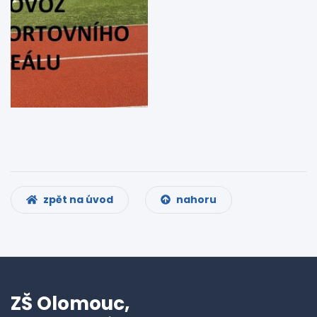
zpět na úvod
nahoru
ZŠ Olomouc,