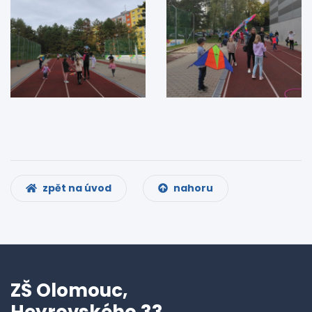
zpět na úvod
nahoru
ZŠ Olomouc,
Heyrovského 33