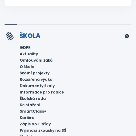
ŠKOLA
GDPR
Aktuality
Omlouvání žáků
O škole
Školní projekty
Rozšířená výuka
Dokumenty školy
Informace pro rodiče
Školská rada
Ke stažení
SmartClass+
Kariéra
Zápis do 1. třídy
Přijímací zkoušky na SŠ