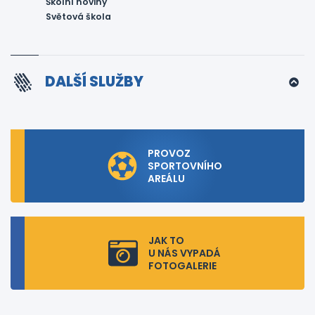
Školní noviny
Světová škola
DALŠÍ SLUŽBY
PROVOZ
SPORTOVNÍHO
AREÁLU
JAK TO
U NÁS VYPADÁ
FOTOGALERIE