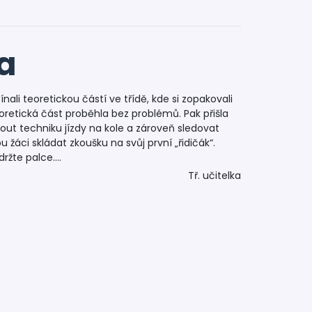
a
čínali teoretickou částí ve třídě, kde si zopakovali
eoretická část proběhla bez problémů. Pak přišla
nout techniku jízdy na kole a zároveň sledovat
žáci skládat zkoušku na svůj první „řidičák“.
, držte palce….
Tř. učitelka