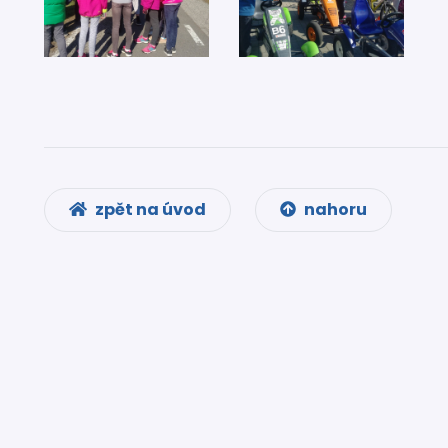
zpět na úvod
nahoru