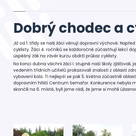
Dobrý chodec a c
Již od 1. třídy se naši žáci věnují dopravní výchově. Např
cyklisty. Žáci 4. ročníků se každoročně zúčastňují lekcí d
úspěšný žák na závěr kurzu obdrží průkaz cyklisty.
Na konci dubna všichni žáci I. stupně naší školy zjišťovali, 
vedením třídních učitelů prokazovali znalosti z oblasti zd
vybavení kola. Ti nejlepší se pak 5. května zúčastnili obl
dopravním hřišti Centrum Semafor. Konkurence nebyla malá
skončili na 6. místě, byli jsme rádi, že jsme si mohli úžas