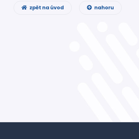
zpět na úvod
nahoru