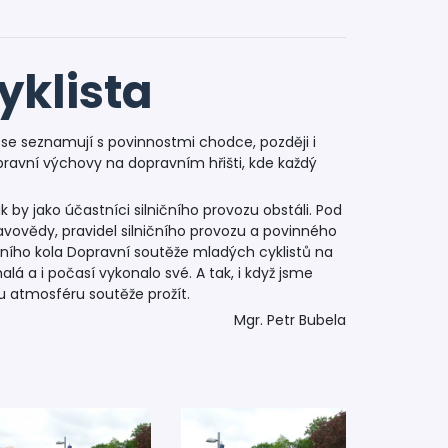
yklista
ed se seznamují s povinnostmi chodce, později i
opravní výchovy na dopravním hřišti, kde každý
jak by jako účastníci silničního provozu obstáli. Pod
ravovědy, pravidel silničního provozu a povinného
astního kola Dopravní soutěže mladých cyklistů na
 a i počasí vykonalo své. A tak, i když jsme
nou atmosféru soutěže prožít.
Mgr. Petr Bubela