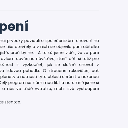
pení
rámci prvouky povídali o společenském chování na
se tiše otevřely a v nich se objevila paní učitelka
istě, proč by ne…. A to už jsme viděli, že za paní
to ovšem obyčejná návštěva, starší děti si totiž pro
ožnost si vyzkoušet, jak se slušně chovat v
skou lidovou pohádku O ztracené rukavičce, pak
planety a nutnosti tyto oblasti chránit a nakonec
. Celý program se nám moc líbil a náramně jsme si
ů u nás ve třídě vytratila, mohli své vystoupení
asistentce.