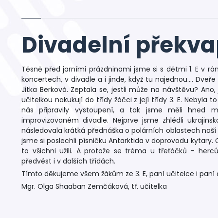
Divadelní překva
Těsně před jarními prázdninami jsme si s dětmi 1. E v 
koncertech, v divadle a i jinde, když tu najednou…. Dveře 
Jitka Berková. Zeptala se, jestli může na návštěvu? Ano, j
učitelkou nakukují do třídy žáčci z její třídy 3. E. Nebyla 
nás připravily vystoupení, a tak jsme měli hned m
improvizovaném divadle. Nejprve jsme zhlédli ukrajin
následovala krátká přednáška o polárních oblastech naší 
jsme si poslechli písničku Antarktida v doprovodu kytary
to všichni užili. A protože se tréma u třeťáčků - herc
předvést i v dalších třídách.
Tímto děkujeme všem žákům ze 3. E, paní učitelce i paní 
Mgr. Olga Shaaban Zemčáková, tř. učitelka