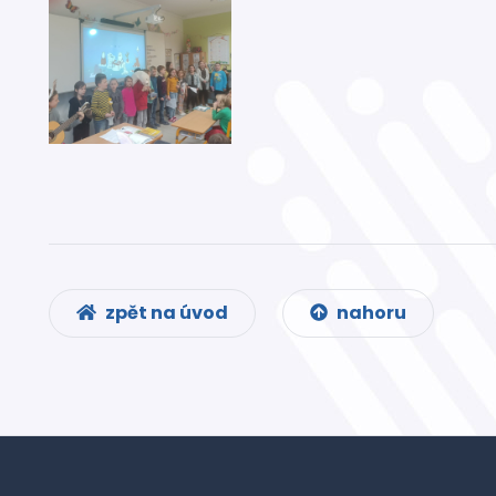
zpět na úvod
nahoru