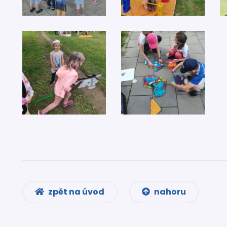
zpět na úvod
nahoru