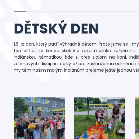
DĚTSKÝ DEN
1.6. je den, který patří výhradně dětem. Proto jsme se i m
ten blížící se konec školního roku malinko zpříjemnit
indiánskou tématikou, kde si přes slalom na koni, ind
zajímavých disciplín, došly až pro zaslouženou odměnu i 
my těm našim malým indiánům přejeme ještě jednou vše