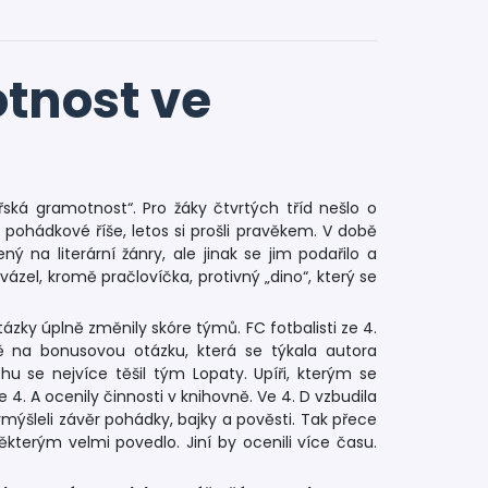
tnost ve
ská gramotnost“. Pro žáky čtvrtých tříd nešlo o
 pohádkové říše, letos si prošli pravěkem. V době
 na literární žánry, ale jinak se jim podařilo a
ovázel, kromě pračlovíčka, protivný „dino“, který se
otázky úplně změnily skóre týmů. FC fotbalisti ze 4.
ně na bonusovou otázku, která se týkala autora
chu se nejvíce těšil tým Lopaty. Upíři, kterým se
ze 4. A ocenily činnosti v knihovně. Ve 4. D vzbudila
vymýšleli závěr pohádky, bajky a pověsti. Tak přece
kterým velmi povedlo. Jiní by ocenili více času.