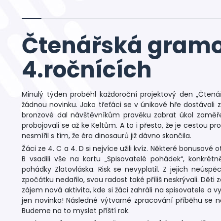
Čtenářská gramo
4.ročnících
Minulý týden proběhl každoroční projektový den „Čtenář
žádnou novinku. Jako třeťáci se v únikové hře dostávali z
bronzové dal návštěvníkům pravěku zabrat úkol zaměřený
probojovali se až ke Keltům. A to i přesto, že je cestou pr
nesmířil s tím, že éra dinosaurů již dávno skončila.
Žáci ze 4. C a 4. D si nejvíce užili kvíz. Některé bonusové 
B vsadili vše na kartu „Spisovatelé pohádek“, konkrét
pohádky Zlatovláska. Risk se nevyplatil. Z jejich neúspě
zpočátku nedařilo, svou radost také příliš neskrývali. Děti 
zájem nová aktivita, kde si žáci zahráli na spisovatele a 
jen novinka! Následné výtvarné zpracování příběhu se ně
Budeme na to myslet příští rok.