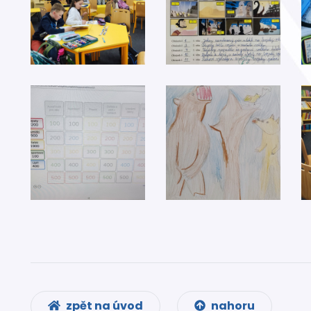
zpět na úvod
nahoru