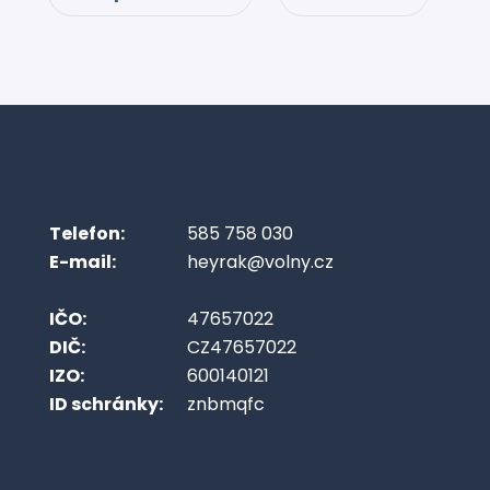
Telefon:
585 758 030
E-mail:
heyrak@volny.cz
IČO:
47657022
DIČ:
CZ47657022
IZO:
600140121
ID schránky:
znbmqfc