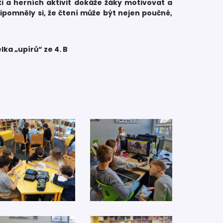
ti a herních aktivit dokáže žáky motivovat a
řipomněly si, že čtení může být nejen poučné,
lka „upírů“ ze 4. B