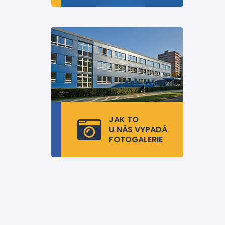
JAK TO
U NÁS VYPADÁ
FOTOGALERIE