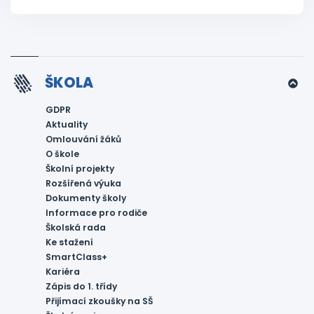
ŠKOLA
GDPR
Aktuality
Omlouvání žáků
O škole
Školní projekty
Rozšířená výuka
Dokumenty školy
Informace pro rodiče
Školská rada
Ke stažení
SmartClass+
Kariéra
Zápis do 1. třídy
Přijímací zkoušky na SŠ