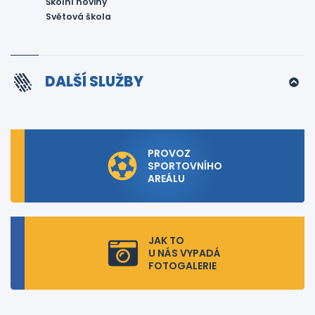
Školní noviny
Světová škola
DALŠÍ SLUŽBY
PROVOZ
SPORTOVNÍHO
AREÁLU
JAK TO
U NÁS VYPADÁ
FOTOGALERIE