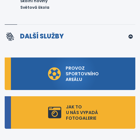
Školní noviny
Světová škola
DALŠÍ SLUŽBY
PROVOZ
SPORTOVNÍHO
AREÁLU
JAK TO
U NÁS VYPADÁ
FOTOGALERIE