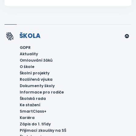
ŠKOLA
GDPR
Aktuality
Omlouvání žáků
O škole
Školní projekty
Rozšířená výuka
Dokumenty školy
Informace pro rodiče
Školská rada
Ke stažení
SmartClass+
Kariéra
Zápis do 1. třídy
Přijímací zkoušky na SŠ