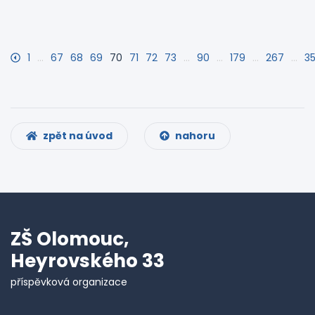
1
…
67
68
69
70
71
72
73
…
90
…
179
…
267
…
3
zpět na úvod
nahoru
ZŠ Olomouc,
Heyrovského 33
příspěvková organizace