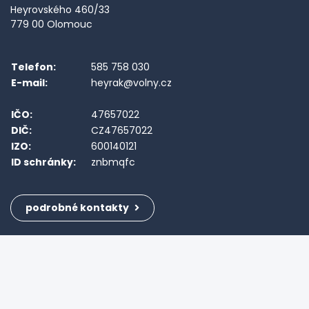
Heyrovského 460/33
779 00 Olomouc
Telefon:
585 758 030
E-mail:
heyrak@volny.cz
IČO:
47657022
DIČ:
CZ47657022
IZO:
600140121
ID schránky:
znbmqfc
podrobné kontakty