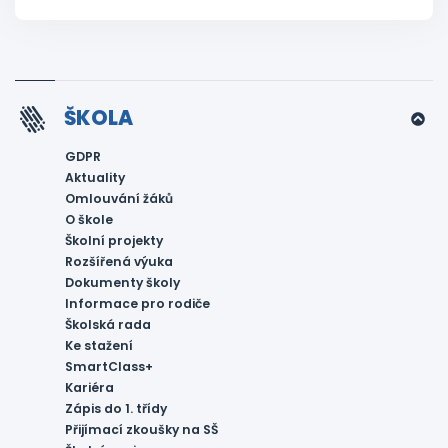
ŠKOLA
GDPR
Aktuality
Omlouvání žáků
O škole
Školní projekty
Rozšířená výuka
Dokumenty školy
Informace pro rodiče
Školská rada
Ke stažení
SmartClass+
Kariéra
Zápis do 1. třídy
Přijímací zkoušky na SŠ