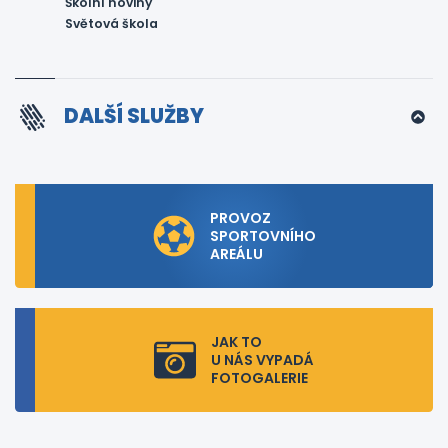
Školní noviny
Světová škola
DALŠÍ SLUŽBY
PROVOZ
SPORTOVNÍHO
AREÁLU
JAK TO
U NÁS VYPADÁ
FOTOGALERIE