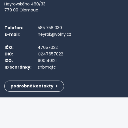
Heyrovského 460/33
779 00 Olomouc
Telefon:
585 758 030
E-mail:
heyrak@volny.cz
IČO:
47657022
DIČ:
CZ47657022
IZO:
600140121
ID schránky:
znbmqfc
podrobné kontakty