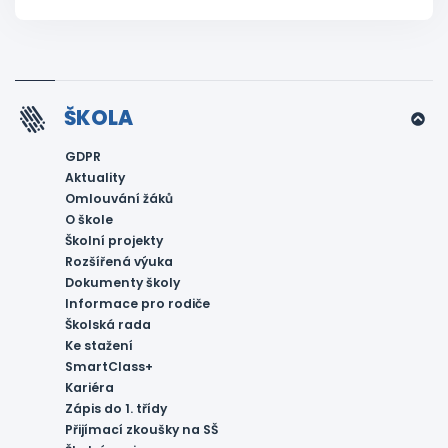
ŠKOLA
GDPR
Aktuality
Omlouvání žáků
O škole
Školní projekty
Rozšířená výuka
Dokumenty školy
Informace pro rodiče
Školská rada
Ke stažení
SmartClass+
Kariéra
Zápis do 1. třídy
Přijímací zkoušky na SŠ