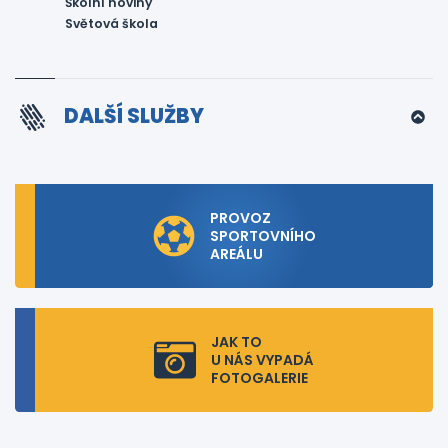
Školní noviny
Světová škola
DALŠÍ SLUŽBY
PROVOZ
SPORTOVNÍHO
AREÁLU
JAK TO
U NÁS VYPADÁ
FOTOGALERIE