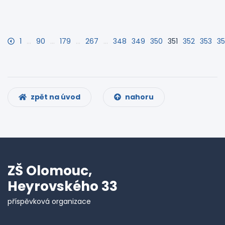
1
…
90
…
179
…
267
…
348
349
350
351
352
353
3
zpět na úvod
nahoru
ZŠ Olomouc,
Heyrovského 33
příspěvková organizace