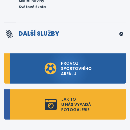
Školní noviny
Světová škola
DALŠÍ SLUŽBY
PROVOZ
SPORTOVNÍHO
AREÁLU
JAK TO
U NÁS VYPADÁ
FOTOGALERIE