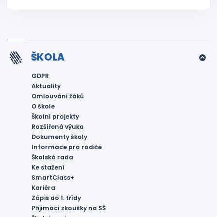
ŠKOLA
GDPR
Aktuality
Omlouvání žáků
O škole
Školní projekty
Rozšířená výuka
Dokumenty školy
Informace pro rodiče
Školská rada
Ke stažení
SmartClass+
Kariéra
Zápis do 1. třídy
Přijímací zkoušky na SŠ