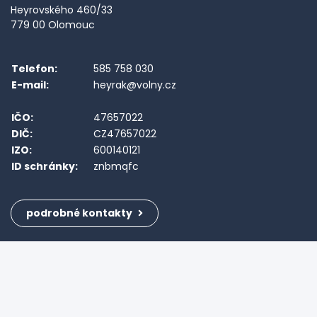
Heyrovského 460/33
779 00 Olomouc
Telefon:
585 758 030
E-mail:
heyrak@volny.cz
IČO:
47657022
DIČ:
CZ47657022
IZO:
600140121
ID schránky:
znbmqfc
podrobné kontakty