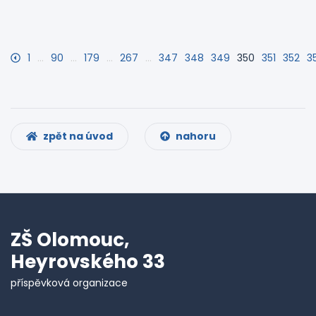
1
…
90
…
179
…
267
…
347
348
349
350
351
352
3
zpět na úvod
nahoru
ZŠ Olomouc,
Heyrovského 33
příspěvková organizace