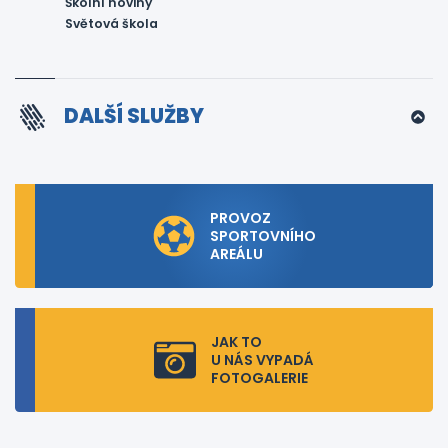
Školní noviny
Světová škola
DALŠÍ SLUŽBY
PROVOZ
SPORTOVNÍHO
AREÁLU
JAK TO
U NÁS VYPADÁ
FOTOGALERIE