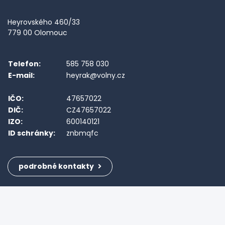
Heyrovského 460/33
779 00 Olomouc
Telefon:
585 758 030
E-mail:
heyrak@volny.cz
IČO:
47657022
DIČ:
CZ47657022
IZO:
600140121
ID schránky:
znbmqfc
podrobné kontakty