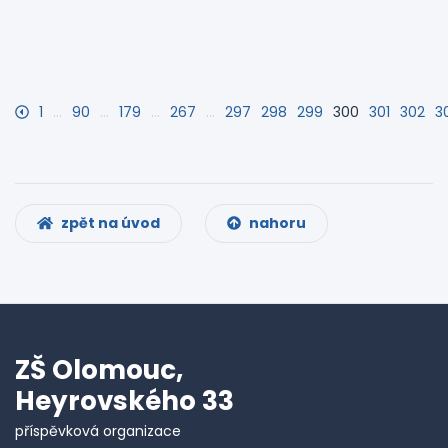
1
…
90
…
179
…
267
…
297
298
299
300
301
302
3
zpět na úvod
nahoru
ZŠ Olomouc,
Heyrovského 33
příspěvková organizace