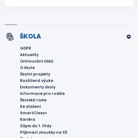
ŠKOLA
GDPR
Aktuality
Omlouvání žáků
O škole
Školní projekty
Rozšířená výuka
Dokumenty školy
Informace pro rodiče
Školská rada
Ke stažení
SmartClass+
Kariéra
Zápis do 1. třídy
Přijímací zkoušky na SŠ