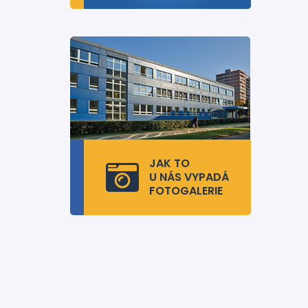
JAK TO
U NÁS VYPADÁ
FOTOGALERIE