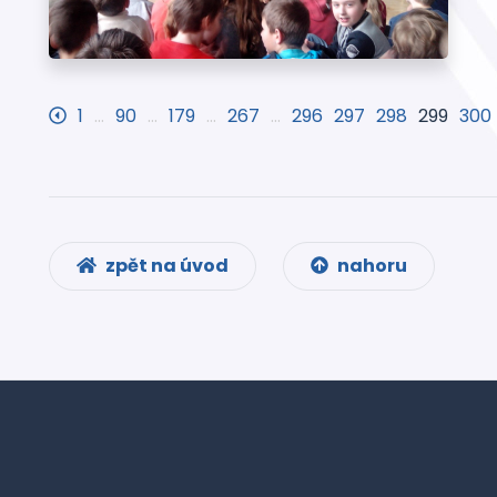
1
…
90
…
179
…
267
…
296
297
298
299
300
zpět na úvod
nahoru