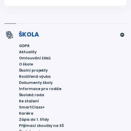
ŠKOLA
GDPR
Aktuality
Omlouvání žáků
O škole
Školní projekty
Rozšířená výuka
Dokumenty školy
Informace pro rodiče
Školská rada
Ke stažení
SmartClass+
Kariéra
Zápis do 1. třídy
Přijímací zkoušky na SŠ