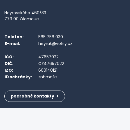
Heyrovského 460/33
779 00 Olomouc
Telefon:
585 758 030
E-mail:
heyrak@volny.cz
IČO:
47657022
DIČ:
CZ47657022
IZO:
600140121
ID schránky:
znbmqfc
podrobné kontakty