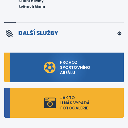
Školní noviny
Světová škola
DALŠÍ SLUŽBY
PROVOZ
SPORTOVNÍHO
AREÁLU
JAK TO
U NÁS VYPADÁ
FOTOGALERIE