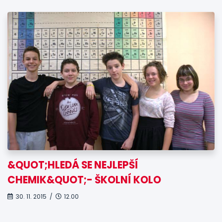
&QUOT;HLEDÁ SE NEJLEPŠÍ
CHEMIK&QUOT;- ŠKOLNÍ KOLO
30. 11. 2015 /
12.00