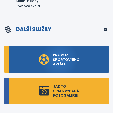
Školní noviny
Světová škola
DALŠÍ SLUŽBY
PROVOZ
SPORTOVNÍHO
AREÁLU
JAK TO
U NÁS VYPADÁ
FOTOGALERIE