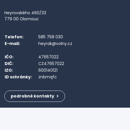
Heyrovského 460/33
779 00 Olomouc
Telefon:
585 758 030
E-mail:
heyrak@volny.cz
IČO:
47657022
DIČ:
CZ47657022
IZO:
600140121
ID schránky:
znbmqfc
podrobné kontakty