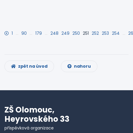
1
…
90
…
179
…
248
249
250
251
252
253
254
…
2
zpět na úvod
nahoru
ZŠ Olomouc,
Heyrovského 33
příspěvková organizace