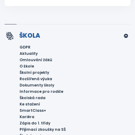
ŠKOLA
GDPR
Aktuality
Omlouvání žáků
O škole
Školní projekty
Rozšířená výuka
Dokumenty školy
Informace pro rodiče
Školská rada
Ke stažení
SmartClass+
Kariéra
Zápis do 1. třídy
Přijímací zkoušky na SŠ