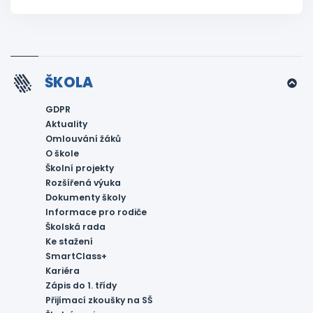
ŠKOLA
GDPR
Aktuality
Omlouvání žáků
O škole
Školní projekty
Rozšířená výuka
Dokumenty školy
Informace pro rodiče
Školská rada
Ke stažení
SmartClass+
Kariéra
Zápis do 1. třídy
Přijímací zkoušky na SŠ