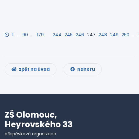
1
…
90
…
179
…
244
245
246
247
248
249
250
…
zpět na úvod
nahoru
ZŠ Olomouc,
Heyrovského 33
příspěvková organizace