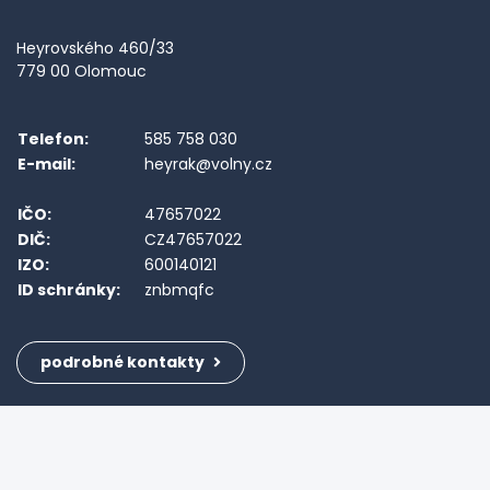
Heyrovského 460/33
779 00 Olomouc
Telefon:
585 758 030
E-mail:
heyrak@volny.cz
IČO:
47657022
DIČ:
CZ47657022
IZO:
600140121
ID schránky:
znbmqfc
podrobné kontakty