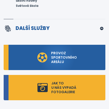
Školní noviny
Světová škola
DALŠÍ SLUŽBY
PROVOZ
SPORTOVNÍHO
AREÁLU
JAK TO
U NÁS VYPADÁ
FOTOGALERIE