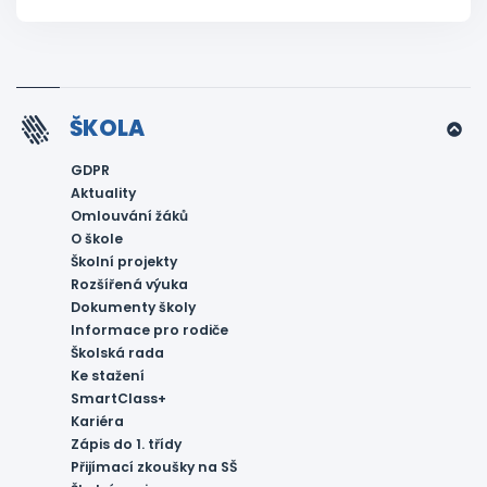
ŠKOLA
GDPR
Aktuality
Omlouvání žáků
O škole
Školní projekty
Rozšířená výuka
Dokumenty školy
Informace pro rodiče
Školská rada
Ke stažení
SmartClass+
Kariéra
Zápis do 1. třídy
Přijímací zkoušky na SŠ