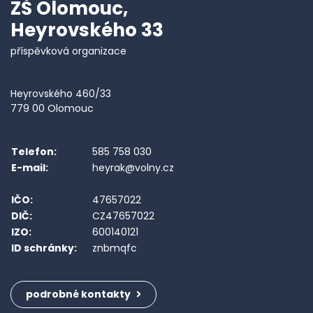
ZŠ Olomouc,
Heyrovského 33
příspěvková organizace
Heyrovského 460/33
779 00 Olomouc
Telefon:
585 758 030
E-mail:
heyrak@volny.cz
IČO:
47657022
DIČ:
CZ47657022
IZO:
600140121
ID schránky:
znbmqfc
podrobné kontakty