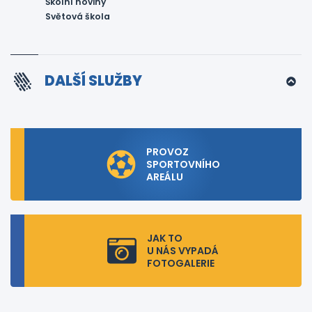
Školní noviny
Světová škola
DALŠÍ SLUŽBY
PROVOZ
SPORTOVNÍHO
AREÁLU
JAK TO
U NÁS VYPADÁ
FOTOGALERIE