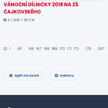
VÁNOČNÍ DÍLNIČKY 2018 NA ZŠ
ČAJKOVSKÉHO
3. 1. 2019 /
17.15
1
…
90
…
166
167
168
169
170
171
172
…
179
…
267
zpět na úvod
nahoru