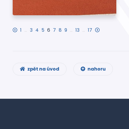
1
…
3
4
5
6
7
8
9
…
13
…
17
zpět na úvod
nahoru