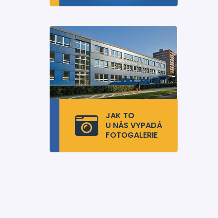
JAK TO
U NÁS VYPADÁ
FOTOGALERIE