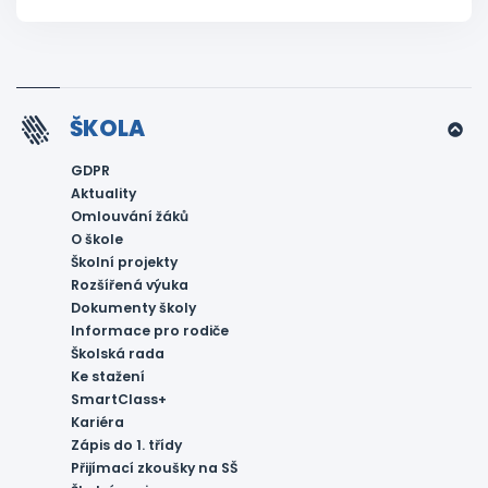
ŠKOLA
GDPR
Aktuality
Omlouvání žáků
O škole
Školní projekty
Rozšířená výuka
Dokumenty školy
Informace pro rodiče
Školská rada
Ke stažení
SmartClass+
Kariéra
Zápis do 1. třídy
Přijímací zkoušky na SŠ