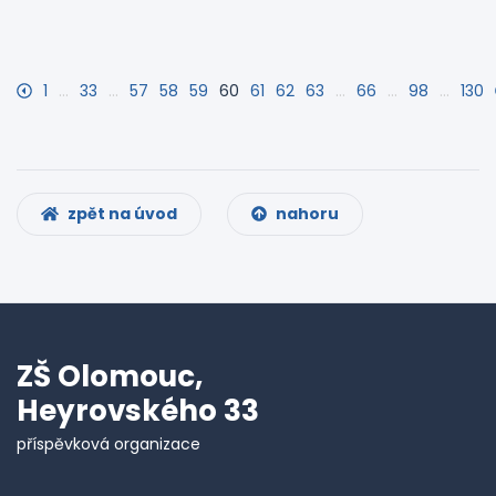
1
…
33
…
57
58
59
60
61
62
63
…
66
…
98
…
130
zpět na úvod
nahoru
ZŠ Olomouc,
Heyrovského 33
příspěvková organizace