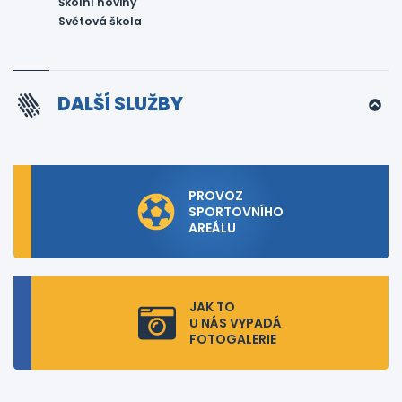
Školní noviny
Světová škola
DALŠÍ SLUŽBY
PROVOZ
SPORTOVNÍHO
AREÁLU
JAK TO
U NÁS VYPADÁ
FOTOGALERIE