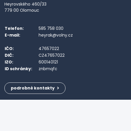
Heyrovského 460/33
779 00 Olomouc
Telefon:
585 758 030
E-mail:
heyrak@volny.cz
IČO:
47657022
DIČ:
CZ47657022
IZO:
600140121
ID schránky:
znbmqfc
podrobné kontakty