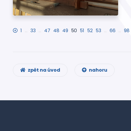
1
…
33
…
47
48
49
50
51
52
53
…
66
…
98
zpět na úvod
nahoru