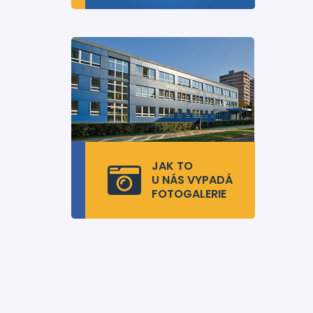
JAK TO
U NÁS VYPADÁ
FOTOGALERIE