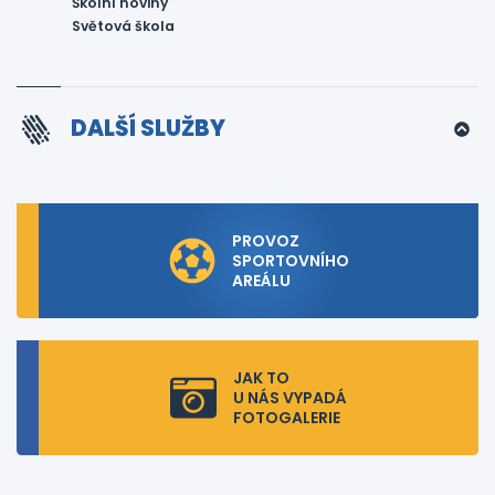
Školní noviny
Světová škola
DALŠÍ SLUŽBY
PROVOZ
SPORTOVNÍHO
AREÁLU
JAK TO
U NÁS VYPADÁ
FOTOGALERIE