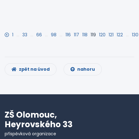
1
…
33
…
66
…
98
…
116
117
118
119
120
121
122
…
130
zpět na úvod
nahoru
ZŠ Olomouc,
Heyrovského 33
příspěvková organizace