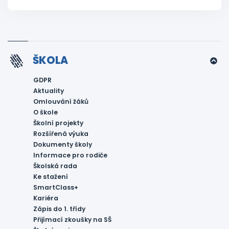
ŠKOLA
GDPR
Aktuality
Omlouvání žáků
O škole
Školní projekty
Rozšířená výuka
Dokumenty školy
Informace pro rodiče
Školská rada
Ke stažení
SmartClass+
Kariéra
Zápis do 1. třídy
Přijímací zkoušky na SŠ