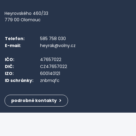
Heyrovského 460/33
779 00 Olomouc
Telefon:
585 758 030
E-mail:
heyrak@volny.cz
IČO:
47657022
DIČ:
CZ47657022
IZO:
600140121
ID schránky:
znbmqfc
podrobné kontakty