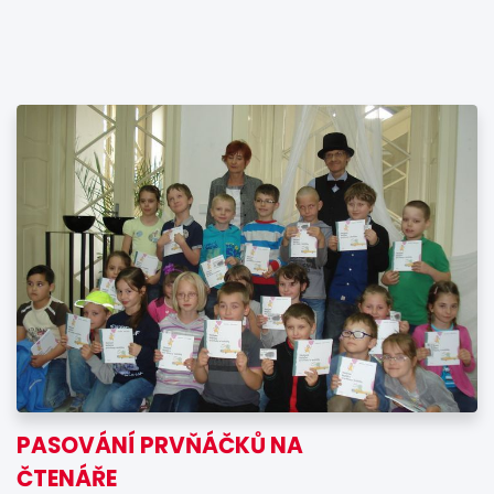
PASOVÁNÍ PRVŇÁČKŮ NA
ČTENÁŘE