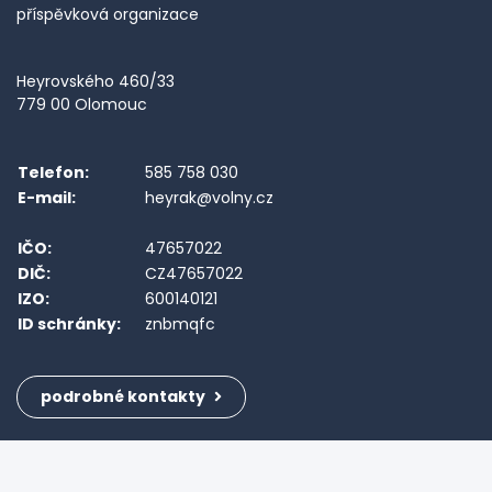
příspěvková organizace
Heyrovského 460/33
779 00 Olomouc
Telefon:
585 758 030
E-mail:
heyrak@volny.cz
IČO:
47657022
DIČ:
CZ47657022
IZO:
600140121
ID schránky:
znbmqfc
podrobné kontakty