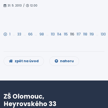
31. 5. 2013 /
12.00
1
…
33
…
66
…
98
…
113
114
115
116
117
118
119
…
130
zpět na úvod
nahoru
ZŠ Olomouc,
Heyrovského 33