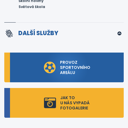
Školní noviny
Světová škola
DALŠÍ SLUŽBY
PROVOZ
SPORTOVNÍHO
AREÁLU
JAK TO
U NÁS VYPADÁ
FOTOGALERIE