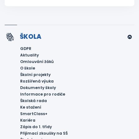
ŠKOLA
GDPR
Aktuality
Omlouvání žáků
O škole
Školní projekty
Rozšířená výuka
Dokumenty školy
Informace pro rodiče
Školská rada
Ke stažení
SmartClass+
Kariéra
Zápis do 1. třídy
Přijímací zkoušky na SŠ